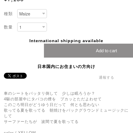
種類
数量
International shipping available
Add to cart
日本国内にお住まいの方向け
通報する
車のシートをバッタリ倒して 少しは眠ろうか？
4駆の部屋中にタバコの煙を プカッとただよわせて
このごろ明日がどうゆう日だって 何とも思わない
歌ってる夏を歌ってる 朝焼けをバックグラウンドミュージックに
して
サーファーたちが 波間で夏を歌ってる
color / YELLOW