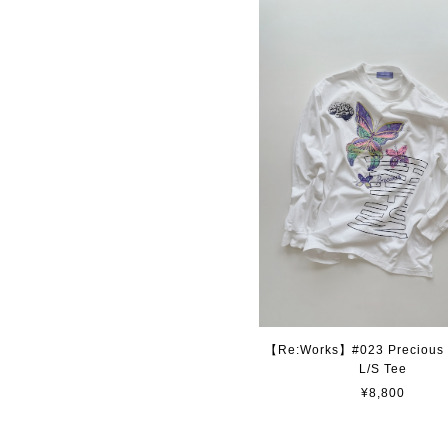
【Re:Works】#023 Precious B
L/S Tee
¥8,800