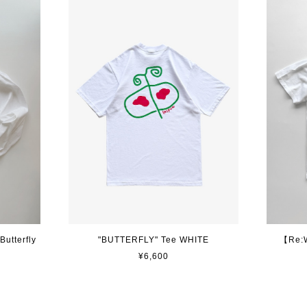
utterfly
"BUTTERFLY" Tee WHITE
【Re:
¥6,600