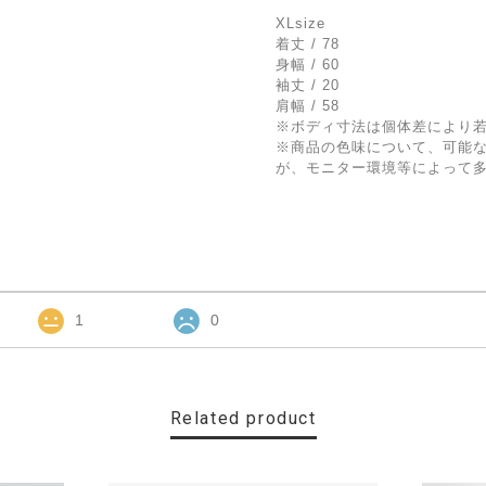
XLsize
着丈 / 78
身幅 / 60
袖丈 / 20
肩幅 / 58
※ボディ寸法は個体差により
※商品の色味について、可能
が、モニター環境等によって
1
0
Related product