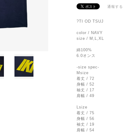
通報する
?TI OD TSUJ
color / NAVY
size / M,L,XL
綿100%
6.0オンス
-size spec-
Msize
着丈 / 72
身幅 / 52
袖丈 / 17
肩幅 / 49
Lsize
着丈 / 75
身幅 / 56
袖丈 / 19
肩幅 / 54