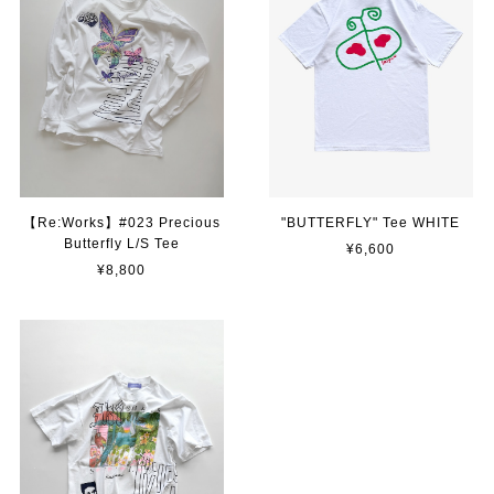
【Re:Works】#023 Precious
"BUTTERFLY" Tee WHITE
Butterfly L/S Tee
¥6,600
¥8,800