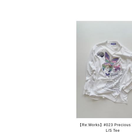
【Re:Works】#023 Precious B
L/S Tee