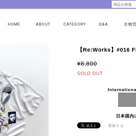
HOME
ABOUT
CATEGORY
Q&A
古物
【Re:Works】#016 Fl
¥8,800
SOLD OUT
Internationa
日本国内
通報する