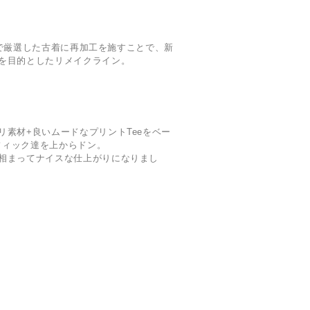
偏見で厳選した古着に再加工を施すことで、新
を目的としたリメイクライン。
リ素材+良いムードなプリントTeeをベー
ラフィック達を上からドン。
相まってナイスな仕上がりになりまし