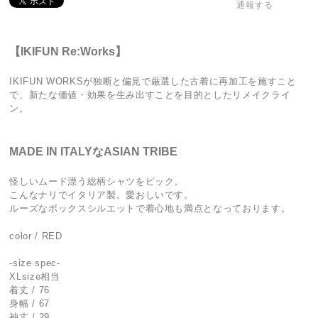
通報する
【IKIFUN Re:Works】
IKIFUN WORKSが独断と偏見で厳選した古着に再加工を施すこと
で、新たな価値・効果を生み出すことを目的としたリメイクライ
ン。
MADE IN ITALYなASIAN TRIBE
怪しいムード漂う総柄シャツをピック。
こんなナリでイタリア製。愛おしいです。
ルーズなボックスシルエットで着心地も満点となっております。
color / RED
-size spec-
XLsize相当
着丈 / 76
身幅 / 67
袖丈 / 29