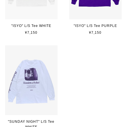
"ISYO" L/S Tee WHITE
"ISYO" L/S Tee PURPLE
¥7,150
¥7,150
"SUNDAY NIGHT" L/S Tee