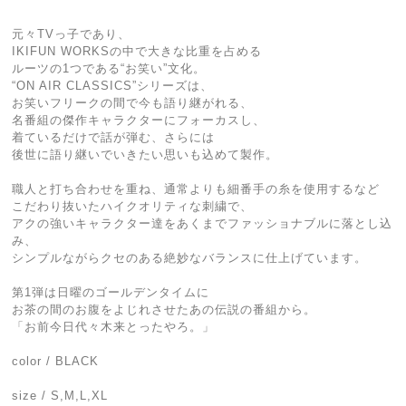
元々TVっ子であり、
IKIFUN WORKSの中で大きな比重を占める
ルーツの1つである“お笑い”文化。
“ON AIR CLASSICS”シリーズは、
お笑いフリークの間で今も語り継がれる、
名番組の傑作キャラクターにフォーカスし、
着ているだけで話が弾む、さらには
後世に語り継いでいきたい思いも込めて製作。
職人と打ち合わせを重ね、通常よりも細番手の糸を使用するなど
こだわり抜いたハイクオリティな刺繍で、
アクの強いキャラクター達をあくまでファッショナブルに落とし込
み、
シンプルながらクセのある絶妙なバランスに仕上げています。
第1弾は日曜のゴールデンタイムに
お茶の間のお腹をよじれさせたあの伝説の番組から。
「お前今日代々木来とったやろ。」
color / BLACK
size / S,M,L,XL