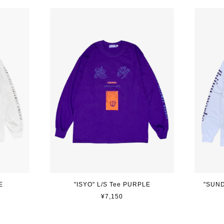
E
"ISYO" L/S Tee PURPLE
"SUND
¥7,150