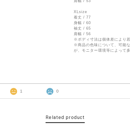
肩幅 / 53
XLsize
着丈 / 77
身幅 / 60
袖丈 / 65
肩幅 / 56
※ボディ寸法は個体差により
※商品の色味について、可能
が、モニター環境等によって
1
0
Related product