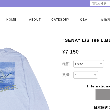
HOME
ABOUT
CATEGORY
Q&A
古物
"SENA" L/S Tee L.
¥7,150
種類
数量
Internationa
日本国内