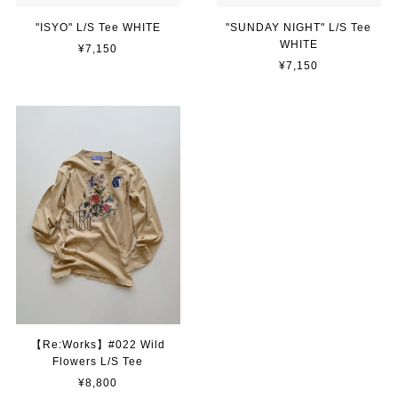
"ISYO" L/S Tee WHITE
"SUNDAY NIGHT" L/S Tee
WHITE
¥7,150
¥7,150
【Re:Works】#022 Wild
Flowers L/S Tee
¥8,800